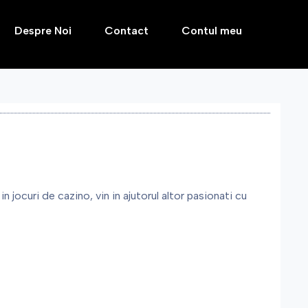
Despre Noi
Contact
Contul meu
n jocuri de cazino, vin in ajutorul altor pasionati cu