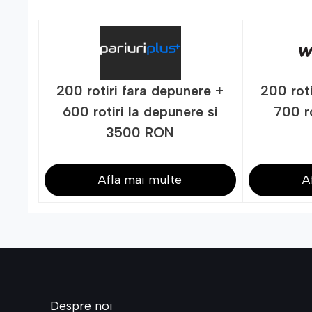
200 rotiri fara depunere +
200 roti
600 rotiri la depunere si
700 ro
3500 RON
Afla mai multe
A
Despre noi