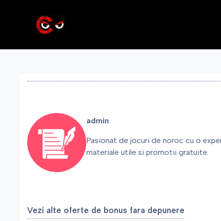
Skip
to
content
admin
Pasionat de jocuri de noroc cu o experie
materiale utile si promotii gratuite.
Vezi alte oferte de bonus fara depunere