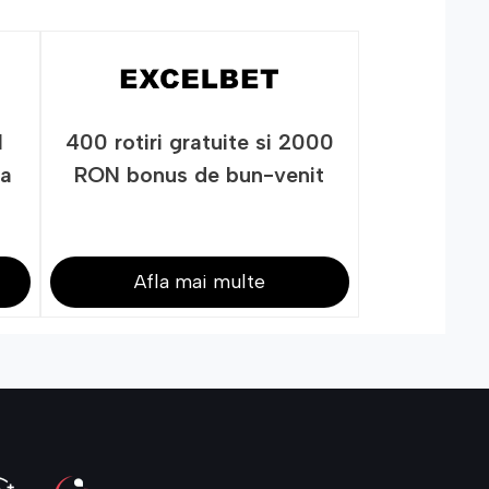
1
400 rotiri gratuite si 2000
za
RON bonus de bun-venit
Afla mai multe